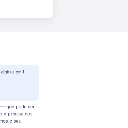
digitais em 1
o — que pode ser
o e precisa dos
amos o seu