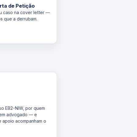
rta de Petição
u caso na cover letter —
os que a derrubam.
so EB2-NIW, por quem
 sem advogado — e
de apoio acompanham o