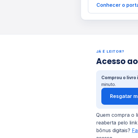
Conhecer o port
JÁ É LEITOR?
Acesso ao
Comprou o livro
minuto.
Resgatar m
Quem compra o li
reaberta pelo li
bônus digitais?
Fa