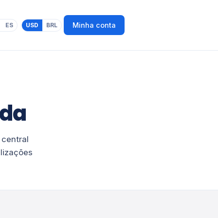
Minha conta
ES
USD
BRL
ada
 central
lizações